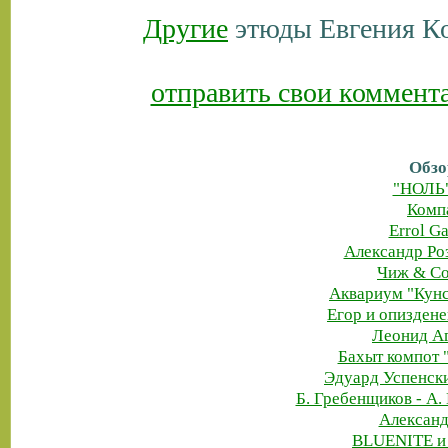
Другие
этюды Евгения Ко
отправить свои коммент
Обзо
"НОЛЬ"
Комп
Errol G
Александр Ро
Чиж & Co
Аквариум "Кунс
Егор и опиздене
Леонид Аг
Бахыт компот 
Эдуард Успенск
Б. Гребенщиков - А.
Александ
BLUENITE и 