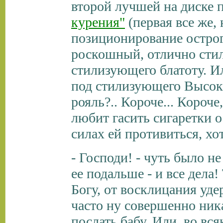
второй лучшей на диске 
курения"
(первая все же,
позиционирование острого
роскошный, отлично стил
стилизующего блатоту. И
под стилизующего Высоко
рояль?.. Короче... Короче
любит гасить сигаретки о
силах ей противиться, хо
- Господи! - чуть было не
ее подальше - и все дела!
Богу, от восклицания уде
часто ну совершенно ника
послать бабу. Или, во вся