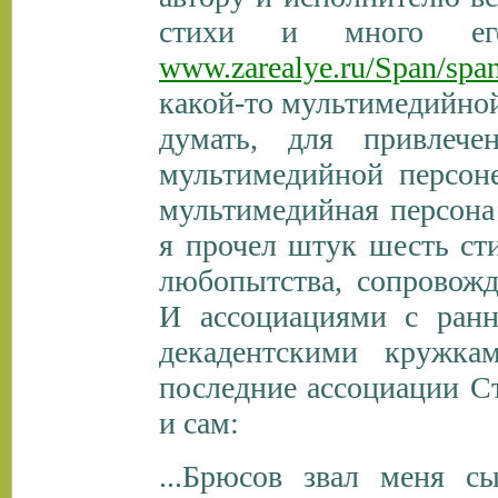
стихи и много ег
www.zarealye.ru/Span/spa
какой-то мультимедийно
думать, для привлече
мультимедийной персон
мультимедийная персона 
я прочел штук шесть ст
любопытства, сопровожд
И ассоциациями с ран
декадентскими кружка
последние ассоциации С
и сам:
...Брюсов звал меня с