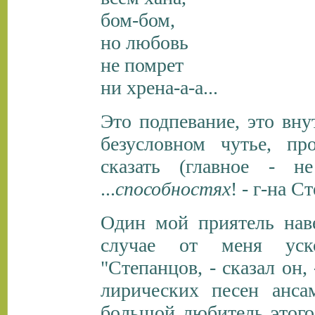
бом-бом,
но любовь
не помрет
ни хрена-а-а...
Это подпевание, это вну
безусловном чутье, пр
сказать (главное - не
...
способностях
! - г-на С
Один мой приятель нав
случае от меня уск
"Степанцов, - сказал он,
лирических песен анса
большой любитель этого