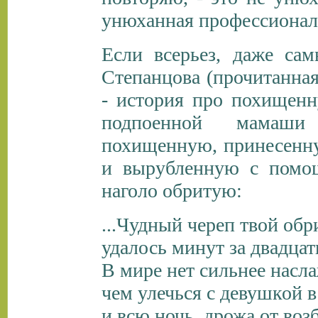
унюханная профессионал
Если всерьез, даже са
Степанцова (прочитанная
- история про похищенн
подпоенной мамаши 
похищенную, принесенн
и вырубленную с помощ
наголо обритую:
...Чудный череп твой обр
удалось минут за двадцат
В мире нет сильнее насл
чем улечься с девушкой в
и всю ночь, дрожа от воз