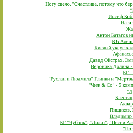
Ногу свело. "Счастлива, потому что бе
"
Иосиф Кобз
Натал
Жа
Антон Батагов и
Юз Алешк
Кислый уксус ха
Афанасье
Давид Ойстрах, Эм
Вероника Долина -
БГ -
"Руслан и Людмила" Глинки и "Мертв
"Чиж & Co" - 5 ком
"Л
Блестящ
Аквар
Пищиков, 
Владимир Ч
БГ "Чубчик", "Лилит", "Песни А
"Пол