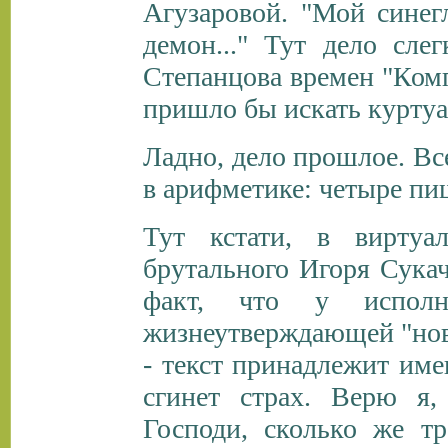
Агузаровой. "Мой синег
демон..." Тут дело сле
Степанцова времен "Компо
пришло бы искать курту
Ладно, дело прошлое. Все
в арифметике: четыре пиш
Тут кстати, в виртуа
брутального Игоря Сукач
факт, что у исполн
жизнеутверждающей "нов
- текст принадлежит име
сгинет страх. Верю я,
Господи, сколько же тр