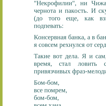
"Некрофилии", ни Чижа,
чернота и пакость. И ску
(до того еще, как вз
подпевать:
Консервная банка, а в бан
я совсем рехнулся от сер
Такие вот дела. Я и са
время, стал ловить 
привязчивых фраз-мелоди
Бом-бом,
все помрем,
бом-бом,
всем хана,