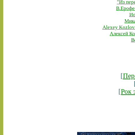
"Из пер
В.Ерофе
Ио
Мика
Alexey Kozlov.
Алексей Ко
B
[
Пер
[
Рок 