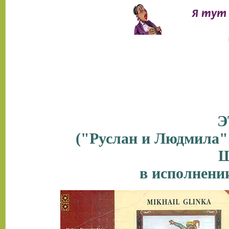
Э
("Руслан и Людмила
Щ
в исполнени