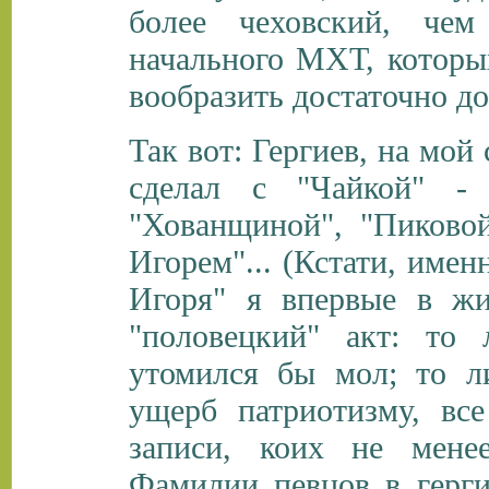
более чеховский, чем
начального МХТ, которых
вообразить достаточно до
Так вот: Гергиев, на мой
сделал с "Чайкой" -
"Хованщиной", "Пиковой
Игорем"... (Кстати, имен
Игоря" я впервые в ж
"половецкий" акт: то 
утомился бы мол; то ли
ущерб патриотизму, вс
записи, коих не мене
Фамилии певцов в гергие