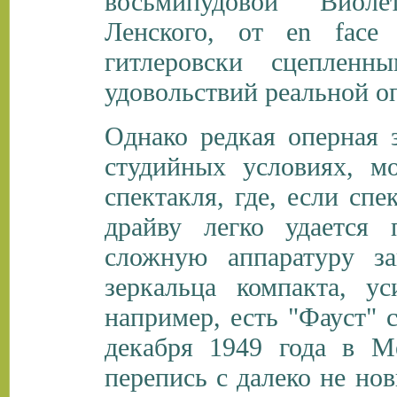
восьмипудовой Виоле
Ленского, от en face
гитлеровски сцеплен
удовольствий реальной о
Однако редкая оперная 
студийных условиях, м
спектакля, где, если спе
драйву легко удается 
сложную аппаратуру з
зеркальца компакта, ус
например, есть "Фауст" 
декабря 1949 года в М
перепись с далеко не но