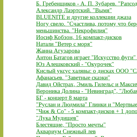
Б. Гребенщиков - А. П. Зубарев. "Рапсо
Александр Лаэртский. "Вымя"
BLUENITE и другие коллекции джаза
Ногу свело. "Счастлива, потому что бе
меньшинства. "Некрофилия"
Иосиф Кобзон, 16 компакт-дисков
Натали "Ветер с моря"
Жанна Агузарова
Антон Батагов играет "Искусство фуги"
Юз Алешковский - "Окурочек"
Кислый уксус халявы: о дисках ООО 
Афанасьев. "Заветные сказки"
Давид Ойстрах, Эмиль Гилельс и Макси
Вероника Долина - "Невинград", "Люба
БГ - концерт 8 марта
"Руслан и Людмила" Глинки и "Мертвы
"Чиж & Co" - 5 компакт-дисков + 1 доп
"Лука Мудищев"
Блестящие, "Просто мечты"
Аквариум Снежный лев