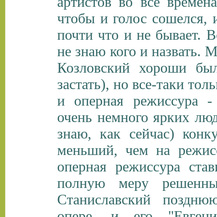
артистов во все времен
чтобы и голос сошелся, 
почти что и не бывает. В
не
знаю кого и назвать. 
Козловский хороши был
застать), но все-таки то
и оперная режиссура -
очень немного ярких люд
знаю, как сейчас) конк
меньший, чем на режис
оперная режиссура ста
полную меру решенны
Станиславский поздн
опере, и его "Евген