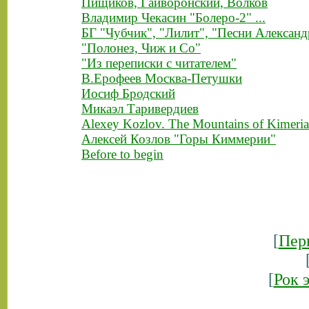
Пищиков, Гайворонский, Волков
Владимир Чекасин "Болеро-2" ...
БГ "Чубчик", "Лилит", "Песни Александ
"Полонез, Чиж и Co"
"Из переписки с читателем"
В.Ерофеев Москва-Петушки
Иосиф Бродский
Микаэл Таривердиев
Alexey Kozlov. The Mountains of Kimeria
Алексей Козлов "Горы Киммерии"
Before to begin
[
Пер
[
Рок 