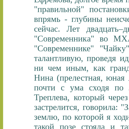
"правильной" постановк
впрямь - глубины неисч
сейчас. Лет двадцать–д
"Современника" во МХ
"Современнике" "Чайку
талантливую, проведя ид
ни чем иным, как гранд
Нина (прелестная, юная 
почти с ума сходя по 
Треплева, который через
застрелится, говорила: "
землю, по которой я ход
такой позе стояла и та