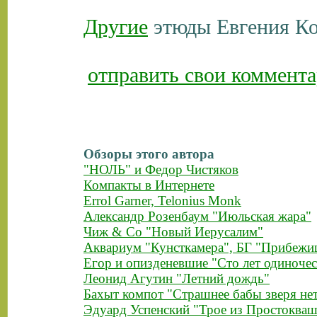
Другие
этюды Евгения Ко
отправить свои коммента
Обзоры этого автора
"НОЛЬ" и Федор Чистяков
Компакты в Интернете
Errol Garner, Telonius Monk
Александр Розенбаум "Июльская жара"
Чиж & Co "Новый Иерусалим"
Аквариум "Кунсткамера", БГ "Прибежи
Егор и опизденевшие "Сто лет одиночес
Леонид Агутин "Летний дождь"
Бахыт компот "Страшнее бабы зверя не
Эдуард Успенский "Трое из Простоква