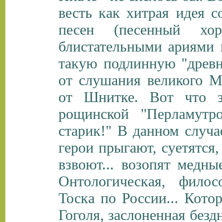
весть как хитрая идея 
песен (песенный хо
блистательными ариями и
такую подлинную "древн
от слушания великого М
от Шнитке. Вот что з
рощинской "Перламутро
старик!" В данном случа
герои прыгают, суетятся, 
взвоют... возопят медны
Онтологическая, филос
Тоска по России... Кото
Гоголя, заслоненная без