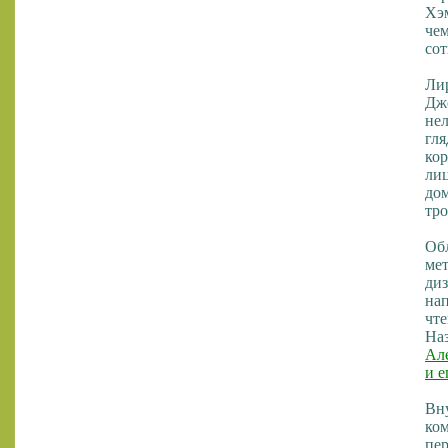
Хэм
чем
со
Лир
Джо
нел
гля
кор
лиц
дом
тро
Обл
ме
ди
на
чте
На
Ал
и е
Вну
ком
пер