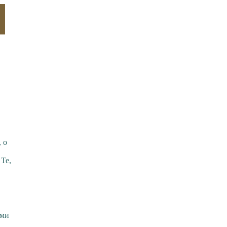
 о
 Те,
ами