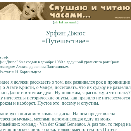
[
win
koi
mac
translit
]
Урфин Джюс
=Путешествие=
граф:
фин Джюс" был создан в декабре 1980 г. дедушкой уральского рок'н'рола
ксандром Александровичем Пантыкиным.
з статьи И. Кормильцева
идее я должен рассказать о том, как развивался рок в провинции,
, о Агате Кристи, о Чайфе, посетовать, что их судьбу не разделил
ин Джюс и в том же духе. Ну положим, я расскажу, а что толку?
у интересны исторические опусы, как правило не интересуются
роком и наоборот. Пустое это, посему и опустим.
аничусь описанием компакт диска. На нем представлена
тересная музыка, местами напоминающая одну из моих
имейших команд - Van der Graaf Generator. А раз так, то перед н
азчик прогрессивного рока, только вместо текстов Питера