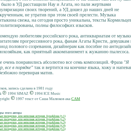
 было в УД расстащили Нау и Агата, но пали жертвами
уляризации своих творений, а УД дошел до наших дней не
крученным, не утратив при этом своей прелести. Музыка
тыкина свежа, на сегодня просто уникальна, тексты Кормильце
 политизированы, полны философких изысков.
омендую любителям российского рока, антиквариатам от музык
итателям прогрессивного рока, фанам Агаты Кристи, девушкам 
иод полового созревания, дизайнерам как пособие по антидизай
мохозяйкам, как приятный аккомпанимент к жужанию пылесоса.
е очень понравились абсолютно все семь композиций. Фраза
"Я
р, все в порядке"
так и вертится на кончике языка, хожу и напев
безбожно перевирая матив.
еков, запись сделана в 1981 году
&
1994 SIMAZ
1994 ICE Music
yright
1997 текст от Саша Малюков ака
CAM
ры этого автора
ые посиделки, или неполная история АукцЫона (ч.1)
ые посиделки, или неполная история АукцЫона (ч.2)
ые посиделки, или неполная история АукцЫона (ч.3)
ые посиделки, или неполная история АукцЫона (ч.4)
ые посиделки, или неполная история АукцЫона (ч.5)