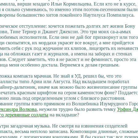
милла, вирши младаго Ильи Кормильцева. Если кто не в курсе, 
 я сильно сумневаюсь, то именно этим поэтом-песенником были
творены большинство хитов покойного Наутилуса Помпилиуса.
ическое отступление: хочется пожелать долгих лет жизни Бону
ви, Тине Тернер и Джанет Джексон. Это три моих са-а-амых
юбимых исполнителя. Если они не дай бог прихворнут или того
ди скопытятся, их мордахи украсят все вокруг, а мне прийдется
мить себя с рук под журчание их клипов, лицезреть их ненавис
а на обложках газет и журналов, а имена на заборах и стенках
ов. Следует заметить, что я не расист и не феминист, просто эта
ица меня особенно достала. Вернемся к делам грешным.
ожка компакта мрачная. Не знай я УД, решил бы, что это
таллисты типо Арии или Августа. Над вкладышем поработал
зайнер-дальтоник, иначе как можно было жизнеописание группы
печатать красным шрифтом на сером каменистом фоне? Поддаетс
нию лишь под определенным углом с близкого расстояния.
звание группы взято прямиком из Волшебника Изумрудного Гор
ександра Волкова
, неужели трудно было развить темку
Урфин Д
го деревянные солдаты
на вкладыше?
три загадочная музыка. Не смотря на извинения создателей
пакта, весьма неплохо записана. Композиции длинные, сложные
еходами, с логическими концовками. Я бы сказал так: все лучше