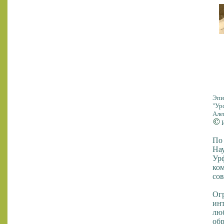
Эпи
"Ур
Але
И
По 
Нау
Урф
ком
сов
Огр
ин
люб
обр