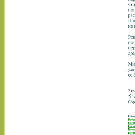
что
поп
рас
Пан
не
Рек
поч
пер
до
Мн
уме
ее 
7 tр
Cop
Обзо
Ночн
Ночн
Ночн
Ночн
Ночн