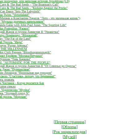
ые посиделки, или неполная история АукцЫона (ч.6)
Cave & The Bad Seeds - "The Boatman's Call"
Cave & The Bad Seeds - "Kicking Against the Pricks"
Can Dance "Into The Labyrinth"
au Twins "Victorialand"
Митяев и Константин Тарасов "Лето - это маленькая жизнь")
 "Музыка драчевых напильников"
nda Galas with John Paul Jones "The Sporting Life"
lus Pompilius "Раскол"
адий Жаров и группа Амнистия II "Ушаночка"
илус Помпилиус "Яблокитай"
gy "The Fat of the Land"
й Тролль "Икра"
риум "Радио Африка"
K THE MILLENNIUM
ot Chili Peppers "Bloodsugarsexmagik"
дикт Ерофеев "Москва-Петушки"
Пушкин "Тень Баркова"
M. "AUTOMATIC FOR THE PEOPLE"
адий Жаров и группа Амнистия-II "От Севильи до Одессы"
н Джюс "Путешествие"
им Леонидов "Проплывая над городом"
свело "Счастлива, потому что беременна!"
сь плавать
 Чистяков - Когда проснется Бах
атое стекло
i Viдоплясова "Музiка"
арк "Уездный город N"
й тролль "Морская"
[
Первая страница
]
[
Обзоры
]
[
Рок энциклопедия
]
[
Музей
]