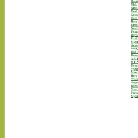
Ночн
Nick 
Nick 
Dead 
Cocte
Олег 
Ноль
Diama
Nauti
Генн
Наут
Prodi
Муми
Аква
***
Red H
Вене
А.С.
R.E.
Генн
Урфи
Макс
Ногу 
Учите
Федор
Волос
Voпл
Зооп
Муми