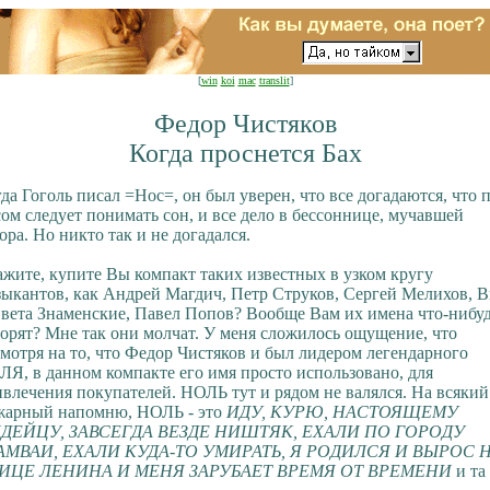
[
win
koi
mac
translit
]
Федор Чистяков
Когда проснется Бах
да Гоголь писал =Нос=, он был уверен, что все догадаются, что 
ом следует понимать сон, и все дело в бессоннице, мучавшей
ора. Но никто так и не догадался.
жите, купите Вы компакт таких известных в узком кругу
ыкантов, как Андрей Магдич, Петр Струков, Сергей Мелихов, 
вета Знаменские, Павел Попов? Вообще Вам их имена что-нибу
орят? Мне так они молчат. У меня сложилось ощущение, что
мотря на то, что Федор Чистяков и был лидером легендарного
Я, в данном компакте его имя просто использовано, для
влечения покупателей. НОЛЬ тут и рядом не валялся. На всякий
жарный напомню, НОЛЬ - это
ИДУ, КУРЮ, НАСТОЯЩЕМУ
ДЕЙЦУ, ЗАВСЕГДА ВЕЗДЕ НИШТЯК, ЕХАЛИ ПО ГОРОДУ
АМВАИ, ЕХАЛИ КУДА-ТО УМИРАТЬ, Я РОДИЛСЯ И ВЫРОС 
ИЦЕ ЛЕНИНА И МЕНЯ ЗАРУБАЕТ ВРЕМЯ ОТ ВРЕМЕНИ
и та 