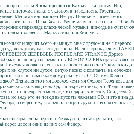
е говорю, что на
Когда проснется Бах
музыка плохая. Нет,
чные инструменталки с уклоном в народность. Грустные,
удные. Местами напоминает Иегуду Поликера - известного
аильского певца. Игра Баха на баяне меня не впечатлила. Я воо
сторонник переклада классической музыки, никогда не считал се
итателем творчества Мальмстина или Зинчука.
я компакт и звучит всего 40 минут, мне с трудом и не с первого
ода удалось дослушать его до конца. На четверочку тянет ТАНЕ
ГОРЕВШИХ ДЕРЕВЬЕВ. PEOPLE ARE STRANGE Дорзов
езображены до неузнаваемости. ЛЕСНОЙ ОЛЕНЬ просто взбеси
я. Почему я должен слушать в исполнении сестер Знаменских, о
орых ни слухом ни духом, целую песню с компакта, на обложке
орого стоит знакомое каждому рокеру екс СССР имя Федор
тяков? Для меня это имя дороже, чем имя Федора Черенкова для
ртаковских болельщиков. Да, я прекрасно знаю, что Федя побыва
хушке, что прекратил многое, что вдарился в секту Свидетелей
овы, но ведь это не повод выпускать лажевый CD, и это вина д
Федора, а скорее тех, кто решил погреть руки на его вымени, тьф
ени.
пакт оформлен на редкость безвкусно, несмотря на то, что
айнеров двое и один из них сам Федор.