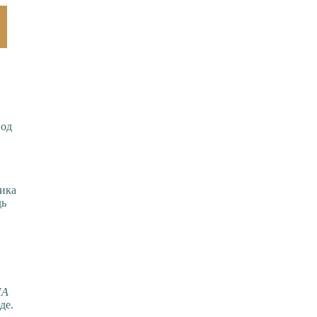
под
Вика
дь
НА
де.