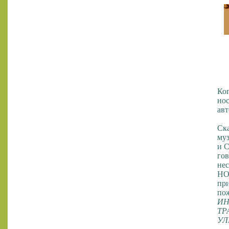
Ког
нос
авт
Ска
муз
и С
гов
нес
НОЛ
при
по
ИН
ТР
УЛ