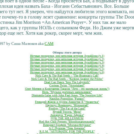
я поет в одной песне - Когда проснется Бах, а подвывает в друго
лохая идея назвать Баха - Иоганн Себастьянович. Все. Больше
его тут нет. Я уверен, что найдутся любители этого компакта, н
 почему-то в голову лезет сравнение: концерты группы The Door
стинка Jim Morrison =An American Prayer=. У них так же мало
его, как у группы НОЛЬ с сольником Феди. Но Джим уже мертв
ор еще нет. Хотя как рокер, скорее мерт, чем жив.
997 by Саша Малюков aka
CAM
Обзоры этого автора
Ночные посиделки, или неполная история АукцЫона (ч.1)
Ночные посиделки, или неполная история АукцЫона (ч.2)
Ночные посиделки, или неполная история АукцЫона (ч.3)
Ночные посиделки, или неполная история АукцЫона (ч.4)
Ночные посиделки, или неполная история АукцЫона (ч.5)
Ночные посиделки, или неполная история АукцЫона (ч.6)
Nick Cave & The Bad Seeds - "The Boatman's Call"
Nick Cave & The Bad Seeds - "Kicking Against the Pricks"
Dead Can Dance "Into The Labyrinth"
Cocteau Twins "Victorialand"
Олег Митяев и Константин Тарасов "Лето - это маленькая жизнь")
Ноль "Музыка драчевых напильников"
Diamanda Galas with John Paul Jones "The Sporting Life"
Nautilus Pompilius "Раскол"
Геннадий Жаров и группа Амнистия II "Ушаночка"
Наутилус Помпилиус "Яблокитай"
Prodigy "The Fat of the Land"
Мумий Тролль "Икра"
Аквариум "Радио Африка"
***K THE MILLENNIUM
Red Hot Chili Peppers "Bloodsugarsexmagik"
Венедикт Ерофеев "Москва-Петушки"
А.С.Пушкин "Тень Баркова"
R.E.M. "AUTOMATIC FOR THE PEOPLE"