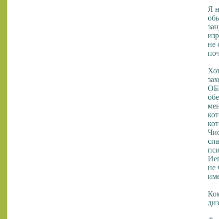
Я н
обы
зан
изр
не 
поч
Хот
зах
ОБ
об
мен
кот
кот
Чис
спа
пси
Иег
не 
им
Ком
диз