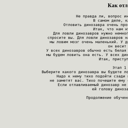
Как отл
Не правда ли, вопрос ин
В самом деле, к
Отловить динозавра очень про
Итак, что нам н
Для ловли динозавров нужно немног
спросите вы. Для ловли динозавров н
мы ловим мозг очень маленький. У д
он весит 
У всех динозавров обычно есть белая 
мы будем ловить она есть. У всех дин
Итак, приступ
Этап 1 
Выберите какого динозавра вы будете ло
Надо к нему тихо подойти сзади 
не заметят вас. Тихо почешите ему 
Если отлавливаемый динозавр не 
ей голову диноза
Продолжение обучен