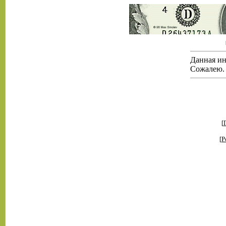
Данная ин
Сожалею.
[
[
Р