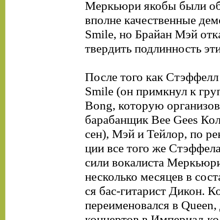
Меркьюри якобы были о
вполне качественные дем
Smile, но Брайан Мэй отк
твердить подлинность эти
После того как Стэффелл
Smile (он примкнул к гр
Bong, которую организо
барабанщик Bee Gees Ко
сен), Мэй и Тейлор, по р
ции все того же Стэффела
сили вокалиста Меркьюри
несколько месяцев в сост
ся бас-гитарист Дикон. К
переименовался в Queen,
концертов в Империал-ко