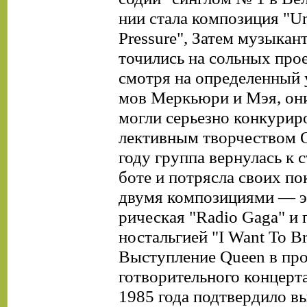
нии стала композиция "U
Pressure", Затем музыкан
точились на сольных про
смотря на определенный 
мов Меркьюри и Мэя, они
могли серьезно конкуриро
лективным творчеством Q
году группа вернулась к 
боте и потрясла своих п
двумя композициями — э
рическая "Radio Gaga" и
ностальгией "I Want То Br
Выступление Queen в про
готворительного концерта
1985 года подтвердило 