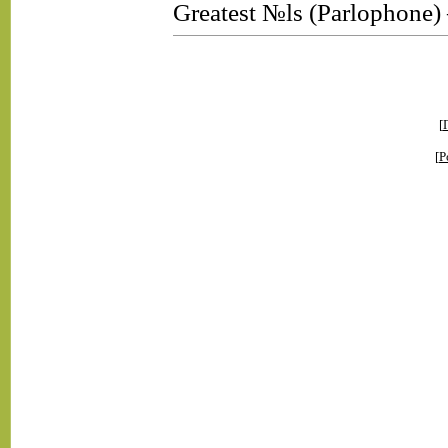
Greatest №ls (Parlophone
[
[
Р