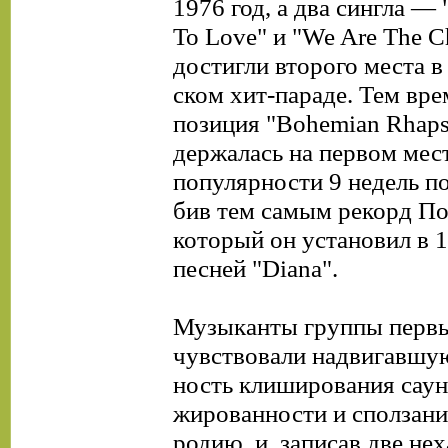
1976 год, а два сингла —
То Love" и "We Are The 
достигли второго места в
ском хит-параде. Тем вр
позиция "Bohemian Rhaps
держалась на первом мес
популярности 9 недель по
бив тем самым рекорд По
который он установил в 1
песней "Diana".
Музыканты группы перв
чувствовали надвигавшую
ность клиширования саунд
жированности и сползани
родию, и, записав две нех