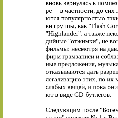
вновь вернулась к помпез
ре— в частности, до сих 
ются популярностью таки
ки группы, как "Flash Gor
"Highlander", а также нек
дийные "отжимки", не в
фильмы: несмотря на дав
фирм грамзаписи и собла
ные предложения, музык
отказываются дать разре
легализацию этих, по их
слабых вещей, и пока они
ют в виде CD-бутлегов.
Следующим после "Богем
содии" синглом № 1 в Ве