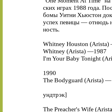
"One Moment At Time" на
ских играх 1988 года. По
бомы Уитни Хьюстон док
успех певицы — отнюдь н
ность.
Whitney Houston (Arista)
Whitney (Arista) —1987
I'm Your Baby Tonight (Ar
1990
The Bodyguard (Arista) — 
ундтрэк]
The Preacher's Wife (Aris