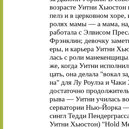
возрасте Уитни Хьюстон п
пелз и в церковном хоре, и
ролях мамы — а мама, над
работала с Элвисом Прес
Фрэнклин; девочку замет
еры, и карьера Уитни Хью
лась с роли манекенщицы.
же, когда Уитни исполнил
цать, она делала "вокал за
на" для Лу Роулза и Чаки
достаточно продолжитель
рыва — Уитни училась во
серватории Нью-Йорка —
сингл Тедди Пендерграсса
Уитни Хьюстон) "Hold Me