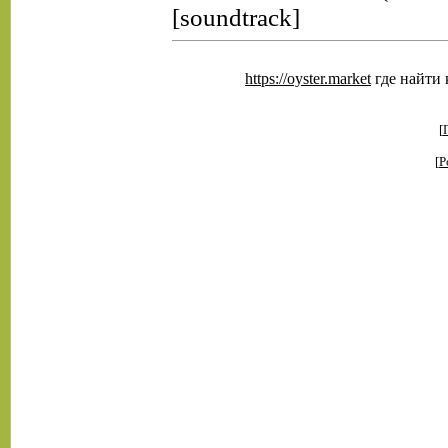
[soundtrack]
https://oyster.market
где найти к
[
[
Р