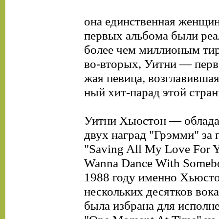
она единственная женщин
первых альбома были ре
более чем миллионым тир
во-вторых, Уитни — перв
жая певица, возглавившая
ный хит-парад этой стран
Уитни Хьюстон — облада
двух наград "Грэмми" за 
"Saving All My Love For Y
Wanna Dance With Somebo
1988 году именно Хьюст
нескольких десятков вок
была избрана для исполн