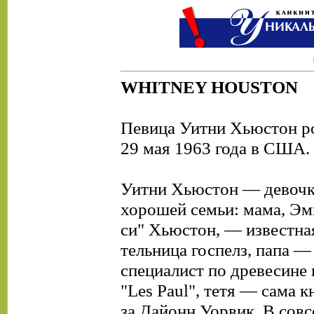
WHITNEY HOUSTON
Певица Уитни Хьюстон р
29 мая 1963 года в США.
Уитни Хьюстон — девочка
хорошей семьи: мама, Эм
си" Хьюстон, — известна
тельница госпелз, папа —
специалист по древесине
"Les Paul", тетя — сама 
за Дайонн Уорвик. В сов