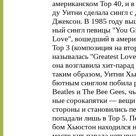
американском Тор 40, и в
ду Уитни сделала сингл 
Джексон. В 1985 году вы
ный сингл певицы "You G
Love", вошедший в амери
Top 3 (композиция на вто
называлась "Greatest Love
она возглавила хит-парад
таким образом, Уитни Хь
бютным синглом побила 
Beatles и The Bee Gees, ч
ные сорокапятки — вещи 
стороны и становились 
попадали лишь в Тор 5. П
бом Хьюстон находился 
месте хит-парада четырна