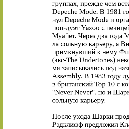
группах, прежде чем вст
Depeche Mode. В 1981 го
нул Depeche Mode и орг
поп-дуэт Yazoo с певице
Муайет. Через два года 
ла сольную карьеру, а В
примкнувший к нему Фи
(экс-The Undertones) нек
мя записывались под на
Assembly. В 1983 году д
в британский Тор 10 с к
"Never Never", но и Шар
сольную карьеру.
После ухода Шарки про
Рэдклифф предложил Кла