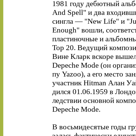
1981 году дебютный альб
And Spell" и два входивш
сингла — "New Life" и "Ju
Enough" вошли, соответст
пластиночные и альбомны
Тор 20. Ведущий композ
Вине Кларк вскоре вышел
Depeche Mode (он органи
пу Yazoo), а его место з
участник Hitman Алан Уа
дился 01.06.1959 в Лондо
ледствии основной компо
Depeche Mode.
В восьмидесятые годы гр
залась фактически единс