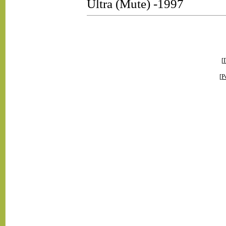
Ultra (Mute) -1997
[
[
Р