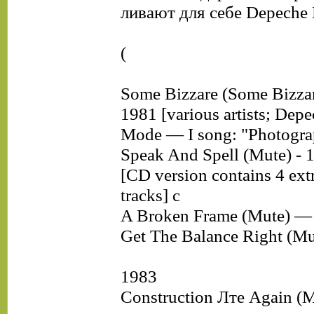
ливают для себе Depeche
(
Some Bizzare (Some Bizza
1981 [various artists; Depe
Mode — I song: "Photogra
Speak And Spell (Mute) - 
[CD version contains 4 ext
tracks] с
A Broken Frame (Mute) —
Get The Balance Right (M
1983
Construction Лте Again (