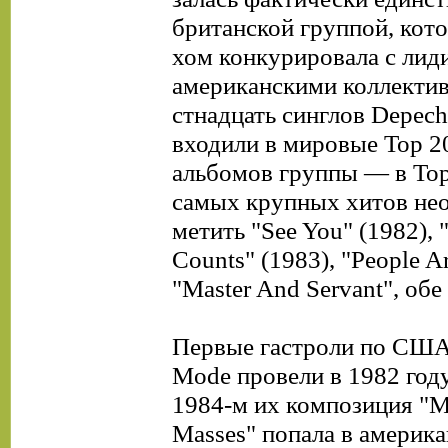
британской группой, кото
хом конкурировала с ли
американскими коллекти
стнадцать синглов Depec
входили в мировые Тор 20
альбомов группы — в Тор
самых крупных хитов нео
метить "See You" (1982), 
Counts" (1983), "People A
"Master And Servant", обе
Первые гастроли по США
Mode провели в 1982 году
1984-м их композиция "M
Masses" попала в америк