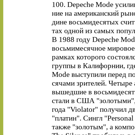
100. Depeche Mode усили
ние на американский рыно
дине восьмидесятых счит
тах одной из самых попу
В 1988 году Depeche Mod
восьмимесячное мировое 
рамках которого состоял
группы в Калифорнии, гд
Mode выступили перед по
сячами зрителей. Четыре 
вышедшие в восьмидесят
стали в США "золотыми",
года "Violator" получил д
"платин". Сингл "Personal 
также "золотым", а компо