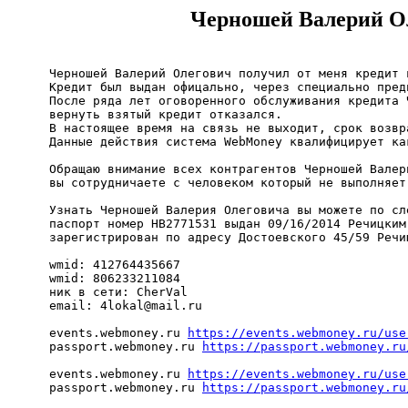
Черношей Валерий Ол
Черношей Валерий Олегович получил от меня кредит 
Кредит был выдан офицально, через специально пред
После ряда лет оговоренного обслуживания кредита 
вернуть взятый кредит отказался.

В настоящее время на связь не выходит, срок возвра
Данные действия система WebMoney квалифицирует как
Обращаю внимание всех контрагентов Черношей Валер
вы сотрудничаете с человеком который не выполняет
Узнать Черношей Валерия Олеговича вы можете по сле
паспорт номер HB2771531 выдан 09/16/2014 Речицким
зарегистрирован по адресу Достоевского 45/59 Речиц
wmid: 412764435667

wmid: 806233211084

ник в сети: CherVal

email: 
4lokal@mail.ru
events.webmoney.ru 
https://events.webmoney.ru/use
passport.webmoney.ru 
https://passport.webmoney.ru
events.webmoney.ru 
https://events.webmoney.ru/use
passport.webmoney.ru 
https://passport.webmoney.ru