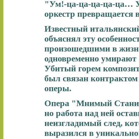
"Ум!-ца-ца-ца-ца-ца… Ум
оркестр превращается в
Известный итальянски
объяснял эту особенно
произошедшими в жизни 
одновременно умирают о
Убитый горем композит
был связан контрактом 
оперы.
Опера "Мнимый Станисл
но работа над ней оста
неизгладимый след, кот
выразился в уникальной