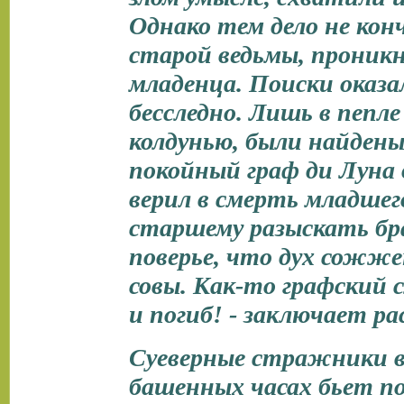
Однако тем дело не конч
старой ведьмы, проникн
младенца. Поиски оказ
бесследно. Лишь в пепл
колдунью, были найдены
покойный граф ди Луна 
верил в смерть младшего
старшему разыскать бр
поверье, что дух сожже
совы. Как-то графский 
и погиб! - заключает ра
Суеверные стражники в
башенных часах бьет по