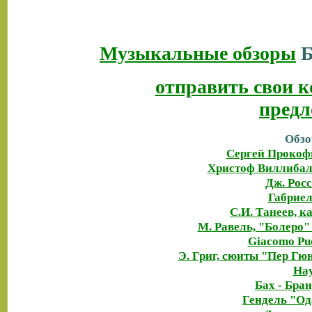
Музыкальные обзоры
Б
отправить свои к
предл
Обзо
Сергей Прокофь
Христоф Виллибал
Дж. Рос
Габриел
С.И. Танеев, 
М. Равель, "Болеро"
Giacomo Puc
Э. Григ, сюиты "Пер Гюн
Hay
Бах - Бра
Гендель "Од