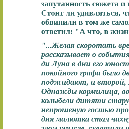
запутанность сюжета и
Стоит ли удивляться, ч
обвинили в том же само
ответил: "А что, в жизн
"...Желая скоротать вр
рассказывает о события
ди Луна в дни его юнос
покойного графа было дв
поджидают, и второй, 
Однажды кормилица, вой
колыбели дитяти стару
непрошеную гостью прог
дня малютка стал чахну
злом умысле, схватили и