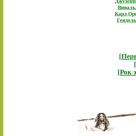
Джузепп
Виваль
Карл Ор
Гендель
[
Перв
[
Рок 