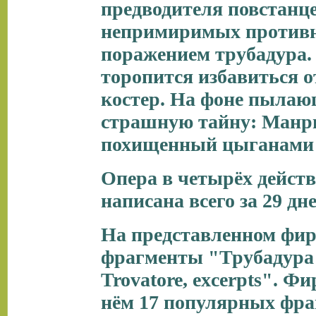
предводителя повстанц
непримиримых противн
поражением трубадура
торопится избавиться о
костер. На фоне пылаю
страшную тайну: Манрик
похищенный цыганами з
Опера в четырёх дейст
написана всего за 29 дне
На представленном фи
фрагменты "Трубадура".
Trovatore, excerpts". Ф
нём 17 популярных фраг