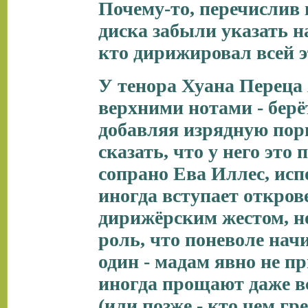
Почему-то, перечислив 
диска забыли указать на
кто дирижировал всей 
У тенора Хуана Переца я
верхними нотами - берё
добавляя изрядную порц
сказать, что у него это
сопрано Ева Иллес, ис
иногда вступает откров
дирижёрским жестом, но
роль, что поневоле нач
один - мадам явно не пр
иногда прощают даже в
(или позже - кто чем г